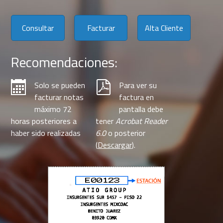
Consultar
Facturar
Alta Cliente
Recomendaciones:
Solo se pueden
Para ver su
facturar notas
factura en
máximo 72
pantalla debe
horas posteriores a
tener
Acrobat Reader
haber sido realizadas
6.0
o posterior
(
Descargar
).